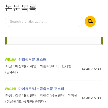
논문목록
WE19A
신뢰성부문 포스터
좌장 :
이상혁(기계연), 최종락(KETI), 표재범
14:40~15:30
(공주대)
We19B
마이크로/나노공학부문 포스터
좌장 :
김경태(인천대), 박진성(성균관대), 석지원
14:40~15:30
(성균관대), 유재형(중앙대)