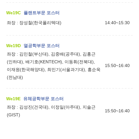
We19C
플랜트부문 포스터
좌장 :
장성철(한국폴리텍대)
14:40~15:30
We19D
열공학부문 포스터
좌장 :
김민철(부산대), 김중배(공주대), 김홍근
(인하대), 배기호(KENTECH), 이동휘(전북대),
15:50~16:40
이재원(한국해양대), 최민기(서울과기대), 홍순욱
(전남대)
We19E
유체공학부문 포스터
좌장 :
김성진(건국대), 이정일(아주대), 지솔근
15:50~16:40
(GIST)