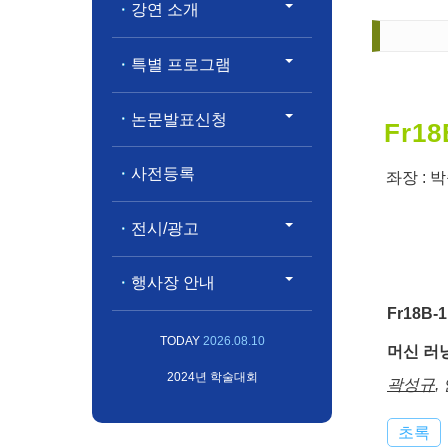
강연 소개
특별 프로그램
논문발표신청
Fr18
사전등록
좌장 :
박
전시/광고
행사장 안내
Fr18B-1
TODAY
2026.08.10
머신 러닝
2024년 학술대회
곽성규
,
초록