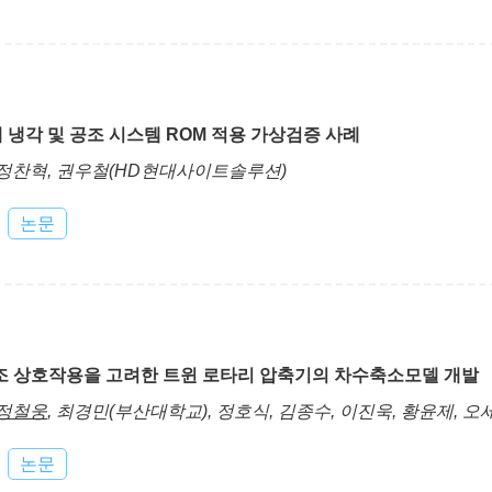
 냉각 및 공조 시스템 ROM 적용 가상검증 사례
 정찬혁, 권우철(HD현대사이트솔루션)
논문
조 상호작용을 고려한 트윈 로타리 압축기의 차수축소모델 개발
정철웅
, 최경민(부산대학교), 정호식, 김종수, 이진욱, 황윤제, 오
논문