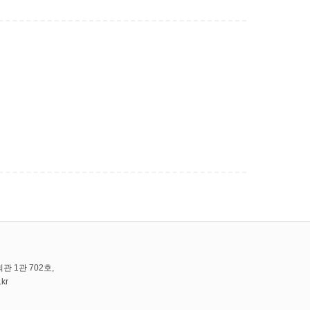
관 1관 702호,
.kr