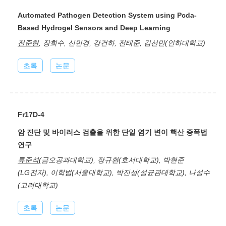
Automated Pathogen Detection System using Pcda-
Based Hydrogel Sensors and Deep Learning
전준현
, 장희수, 신민경, 강건하, 전태준, 김선민(인하대학교)
초록
논문
Fr17D-4
암 진단 및 바이러스 검출을 위한 단일 염기 변이 핵산 증폭법
연구
류준석
(금오공과대학교), 장규환(호서대학교), 박현준
(LG전자), 이학범(서울대학교), 박진성(성균관대학교), 나성수
(고려대학교)
초록
논문