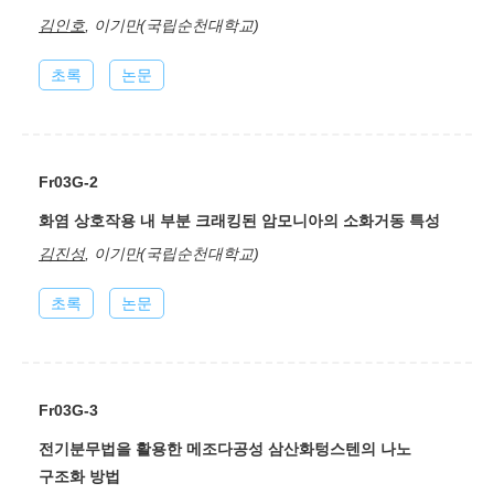
김인호
, 이기만(국립순천대학교)
초록
논문
Fr03G-2
화염 상호작용 내 부분 크래킹된 암모니아의 소화거동 특성
김진성
, 이기만(국립순천대학교)
초록
논문
Fr03G-3
전기분무법을 활용한 메조다공성 삼산화텅스텐의 나노
구조화 방법