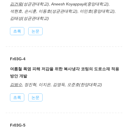
김건욱
(성균관대학교), Aneesh Koyappayil(중앙대학교),
석현호, 손시훈, 이동호(성균관대학교), 이민호(중앙대학교),
김태성(성균관대학교)
초록
논문
Fr03G-4
여름철 폭염 피해 저감을 위한 복사냉각 코팅의 도로소재 적용
방안 개발
김범수
, 정진혁, 이지은, 김영득, 오준호(한양대학교)
초록
논문
Fr03G-5