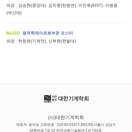
좌장 :
김승한(중앙대), 김익중(한원연), 이민욱(KIST), 이병용
(부산대)
We22D
동역학제어로봇부문 포스터
좌장 :
하창완(기계연), 신부현(한밭대)
(사)대한기계학회
대표자: 윤의성 고유번호 : 220-82-01671 [06130] 서울시 강남구
테헤란로 7길 22 한국과학기술회관 1관 702호,