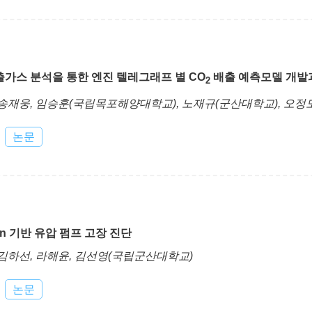
출가스 분석을 통한 엔진 텔레그래프 별 CO
배출 예측모델 개발
2
 송재웅, 임승훈(국립목포해양대학교), 노재규(군산대학교), 오
논문
tion 기반 유압 펌프 고장 진단
 김하선, 라해윤, 김선영(국립군산대학교)
논문