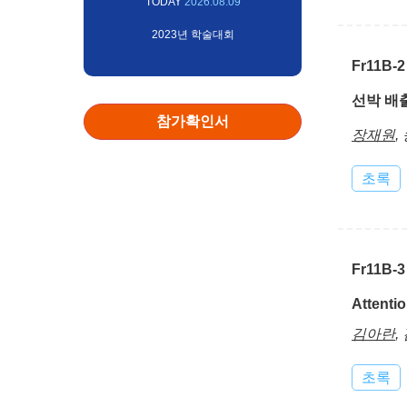
TODAY
2026.08.09
2023년 학술대회
Fr11B-2
선박 배
참가확인서
장재원
,
초록
Fr11B-3
Atten
김아란
,
초록