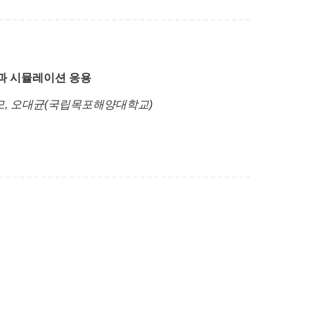
과 시뮬레이션 응용
정모, 오대균(국립목포해양대학교)