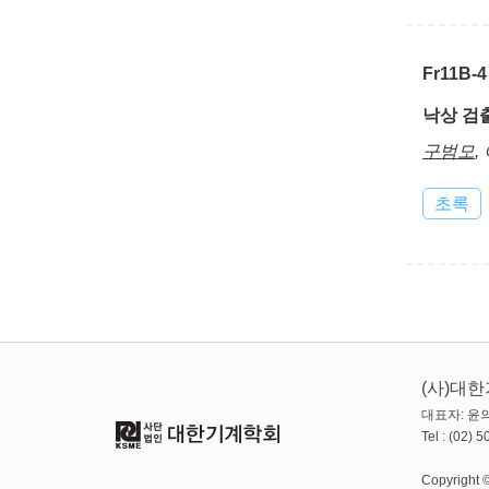
Fr11B-4
낙상 검
구범모
,
초록
(사)대
대표자: 윤의
Tel : (02)
Copyright ©