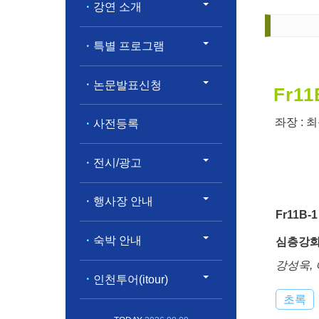
강연 소개
특별 프로그램
논문발표신청
Fr11
좌장 :
최
사전등록
전시/광고
행사장 안내
Fr11B-1
숙박 안내
심층강화
강성욱,
인천투어(itour)
초록