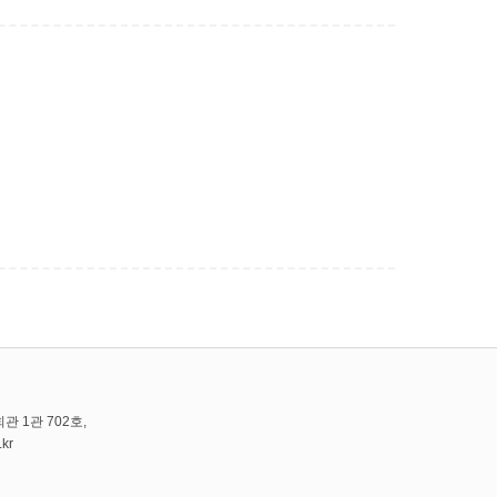
관 1관 702호,
.kr