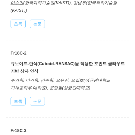
이수민
(한국과학기술원(KAIST)), 강남우(한국과학기술원
(KAIST))
초록
논문
Fr18C-2
큐보이드-란삭(Cuboid-RANSAC)을 적용한 포인트 클라우드
기반 상자 인식
주영환
, 이건욱, 김주확, 오유진, 오일호(성균관대학교
기계공학부 대학원), 문형필(성균관대학교)
초록
논문
Fr18C-3