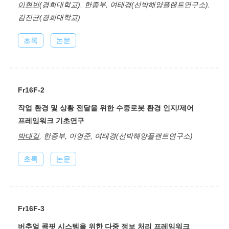
이현빈
(경희대학교), 한종부, 여태경(선박해양플랜트연구소),
김진균(경희대학교)
초록
논문
Fr16F-2
작업 환경 및 상황 전달을 위한 수중로봇 환경 인지/제어
프레임워크 기초연구
박대길
, 한종부, 이영준, 여태경(선박해양플랜트연구소)
초록
논문
Fr16F-3
버추얼 콕핏 시스템을 위한 다중 정보 처리 프레임워크