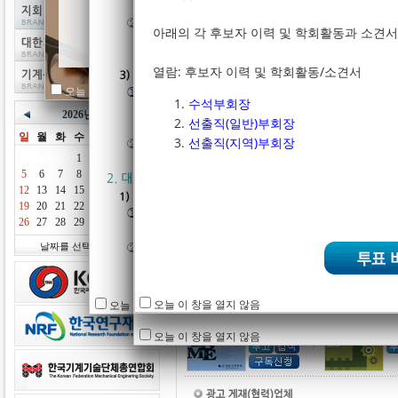
[WISET] 과학기술정보통신부 2026년 
‘기계분야 지식재산처장 표창’ 후보자 
아래의 각 후보자 이력 및 학회활동과 소견
[Malmö University]Associate senio…
[과총] 포상사업 심사위원 Pool 구성을 
열람: 후보자 이력 및 학회활동/소견서
[한국YWCA연합회] 제24회 한국여성
오늘 이 창을 열지 않음
수석부회장
[대한수학회] 2026년 「올해의 최석정
2026년 7월
선출직(일반)부회장
[한국유연인쇄전자학회] ICFPE 2026 
일
월
화
수
목
금
토
선출직(지역)부회장
1
2
3
4
5
6
7
8
9
10
11
12
13
14
15
16
17
18
19
20
21
22
23
24
25
26
27
28
29
30
31
날짜를 선택해주세요!
오늘 이 창을 열지 않음
오늘 이 창을 열지 않음
오늘 이 창을 열지 않음