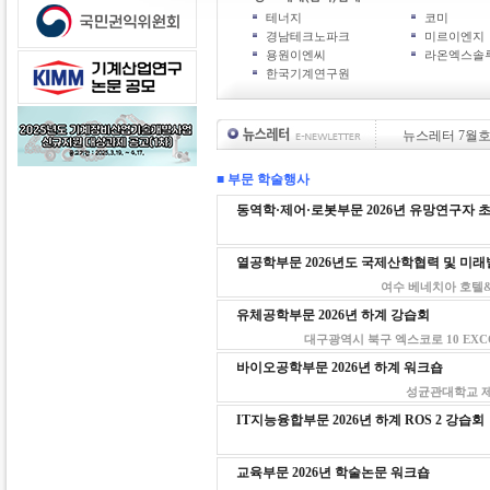
테너지
코미
경남테크노파크
미르이엔지
용원이엔씨
라온엑스솔
한국기계연구원
뉴스레터 7월
■ 부문 학술행사
동역학·제어·로봇부문 2026년 유망연구자 
열공학부문 2026년도 국제산학협력 및 미
여수 베네치아 호텔&스위트
유체공학부문 2026년 하계 강습회
대구광역시 북구 엑스코로 10 EXCO서관 3
바이오공학부문 2026년 하계 워크숍
성균관대학교 제1공학
IT지능융합부문 2026년 하계 ROS 2 강습회
교육부문 2026년 학술논문 워크숍