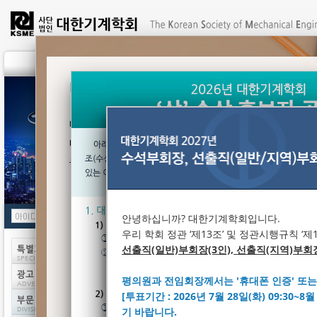
안녕하십니까? 대한기계학회입니다.
우리 학회 정관 ‘제13조’ 및 정관시행규칙 ‘제
선출직(일반)부회장(3인), 선출직(지역)부회장
[한국표준과학연구원] 2026년 양자과
평의원과 전임회장께서는 '휴대폰 인증' 또는 '
[여성과총] 2026년 제17회 미래인재상 
[투표기간 : 2026년 7월 28일(화) 09:30~8
[한국공학한림원] 2026년 한국공학한
기 바랍니다.