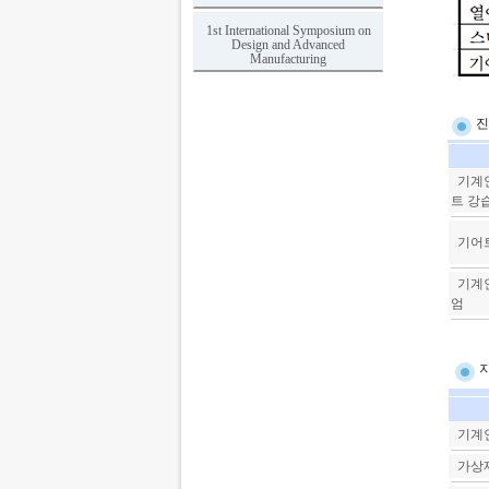
1st International Symposium on
Design and Advanced
Manufacturing
진
기계인
트 강
기어트
기계인
엄
기계인
가상제