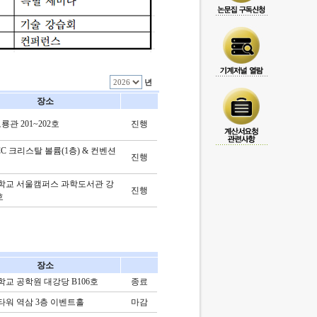
년
장소
오룡관 201~202호
진행
 ICC 크리스탈 볼륨(1층) & 컨벤션
진행
학교 서울캠퍼스 과학도서관 강
진행
호
장소
교 공학원 대강당 B106호
종료
워 역삼 3층 이벤트홀
마감