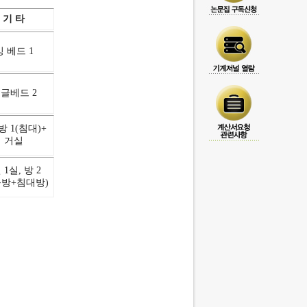
기 타
킹 베드 1
글베드 2
방 1(침대)+
거실
 1실, 방 2
돌방+침대방)