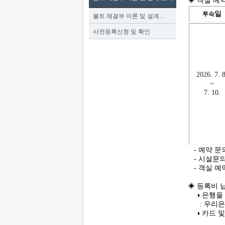
◈ 객실 예약
일
투숙
볼트 체결부 이론 및 설계…
사전등록신청 및 확인
2026. 7. 8
~
7. 10.
- 예약 문의처 
- 시설문의: 
- 객실 예약
◈ 등록비 
◑ 은행을
: 우리은행 
◑ 카드 및