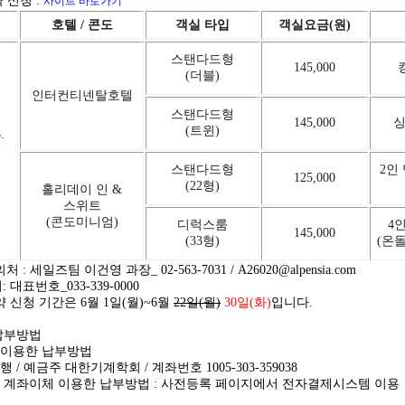
 신청 :
사이트 바로가기
호텔 / 콘도
객실 타입
객실요금(원)
스탠다드형
145,000
(더블)
인터컨티넨탈호텔
스탠다드형
145,000
싱
(트윈)
.
스탠다드형
2인 
125,000
(22형)
홀리데이 인 &
스위트
(콘도미니엄)
디럭스룸
4인
145,000
(33형)
(온
: 세일즈팀 이건영 과장_ 02-563-7031 / A26020@alpensia.com
대표번호_033-339-0000
 신청 기간은 6월 1일(월)~6월
22일(월)
30일(화)
입니다.
납부방법
 이용한 납부방법
/ 예금주 대한기계학회 / 계좌번호 1005-303-359038
 계좌이체 이용한 납부방법 : 사전등록 페이지에서 전자결제시스템 이용