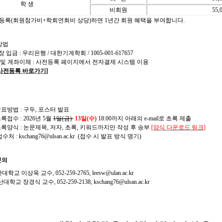
학 생
비회원
55,
 등록(회원참가비+학회연회비 상당)하면 1년간 회원 혜택을 부여합니다.
방법
장 입금 : 우리은행 / 대한기계학회 / 1005-001-617657
드 및 계좌이체 : 사전등록 페이지에서 전자결제 시스템 이용
사전등록
바로가기
]
표방법 : 구두, 포스터 발표
접수 : 2026년 5월
1일(금)
13일(수)
18:00까지 아래의 e-mail로 초록 제출
록양식 : 논문제목, 저자, 초록, 키워드까지만 작성 후 송부
[
양식 다운로드 링크
]
처 : kschang76@ulsan.ac.kr
(접수 시 발표 방식 명기)
문의
학교 이상욱 교수, 052-259-2765, leesw@ulan.ac.kr
대학교 장경식 교수, 052-259-2138,
kschang76@ulsan.ac.kr