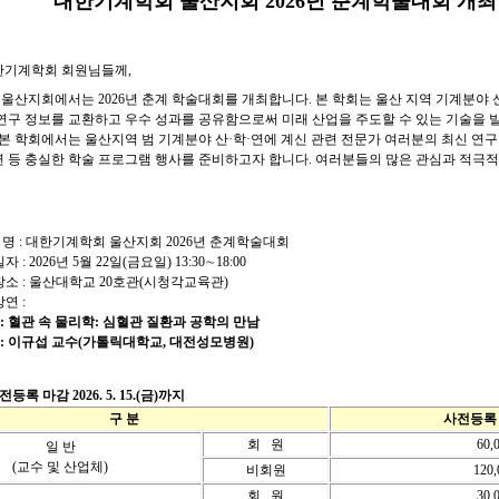
대한기계학회 울산지회 2026년 춘계학술대회 개최
한기계학회 회원님들께,
울산지회에서는 2026년 춘계 학술대회를 개최합니다. 본 학회는 울산 지역 기계분야 
 연구 정보를 교환하고 우수 성과를 공유함으로써 미래 산업을 주도할 수 있는 기술을
 본 학회에서는 울산지역 범 기계분야 산·학·연에 계신 관련 전문가 여러분의 최신 연구 
연 등 충실한 학술 프로그램 행사를 준비하고자 합니다. 여러분들의 많은 관심과 적극
정
 명 : 대한기계학회 울산지회 2026년 춘계학술대회
자 : 2026년 5월 22일(금요일) 13:30∼18:00
장소 : 울산대학교 20호관(시청각교육관)
연 :
 :
혈관 속 물리학: 심혈관 질환과 공학의 만남
사 : 이규섭 교수(가톨릭대학교, 대전성모병원)
등록 마감 2026. 5. 15.(금)까지
구 분
사전등록 
회 원
60,
일 반
(교수 및 산업체)
비회원
120
회 원
30,