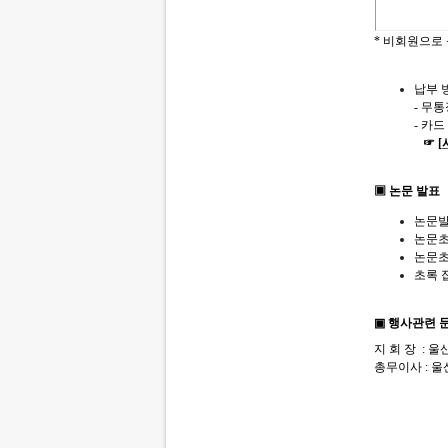
* 비회원으로
납부 
- 무통
- 카
☞ [
▣ 논문 발표
논문발
논문초록
논문초
초록 접수
▣
행사관련 
지 회 장 : 울산대
총무이사 : 울산