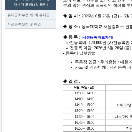
모여 서로의 연구를 소개하고 연구 역량
차세대 포럼(YG 포럼)
분의 많은 관심과 적극적인 참여를 부
유체공학부문 제1회 유체공…
◈ 일 시 :
2026년 6월 26일 (금) ~ 6월 
사전등록신청 및 확인
◈ 장 소 :
동국대학교 서울캠퍼스 원흥관 
◈ 등 록 :
[사전등록 바로가기]
- 사전등록비: 120,000원 (사전등록만
- 사전등록 마감: 2026년 6월 26일 (금)
- 등록비 납부방법
무통장 입금 : 우리은행 / 대한기계학회
카드 및 계좌이체 : 사전등록
◈ 일 정 :
6월 26일 (금)
13:30 ~ 14:00
14:00 ~ 14:10
14:10 ~ 15:20
바이오/생
15:20 ~ 15:30
15:30 ~ 16:40
나노/마이크
16:40 ~ 16:50
16:50 ~ 18:00
전산