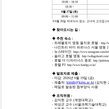
18:00 ~ 18:10
18:30 ~
6월 27일 (토)
09:00 ~ 11:00
※6월 26일 저녁식사 장소: 고녀석 고깃집 (서
◈ 찾아오시는 길 :
◈ 추천 숙소 :
- 트래블로지 명동 을지로 호텔 :
http:/
- 나인트리 바이 파르나스 서울 명동 2 
- 뉴스테이인:
https://www.instagram.com/ne
- 솔라고 호텔 명동:
http://sollagohotel.com
- 호텔 더 디자이너스 종로:
http://jndshot
- 호텔 PJ:
http://www.hotelpj.co.kr/
◈ 발표자료 제출 :
- 마감: 2026년 6월 19일 (금)
kimih@kmu.ac.kr
- 제출처:
(김익현 
- 메일로 발송된 첨부양식 사용
◈ 조직위원 :
- 김익현 교수 (계명대학교)
- 박성군 교수 (서울과학기술대학교)
- 신동호 교수 (동국대학교)